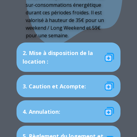
sur-consommations énergétique
durant ces périodes froides. Il est
valorisé à hauteur de 35€ pour un
weekend / Long Weekend et 59€
pour une semaine.
2. Mise à disposition de la
location :
3. Caution et Acompte:
4. Annulation:
5. Règlement du logement et