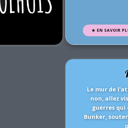
EN SAVOIR PL
Le mur de l'at
non, allez vi
guerres qui
Bunker, souter
o