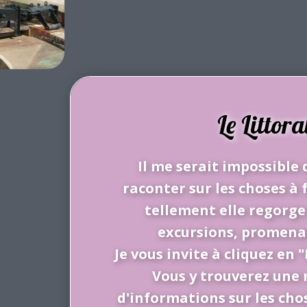
Le Littora
Il me serait impossible 
raconter sur les choses à f
tellement elle regorge 
excursions, promenade
Je vous invite à cliquez en "
Vous y trouverez une
d'informations sur les chos