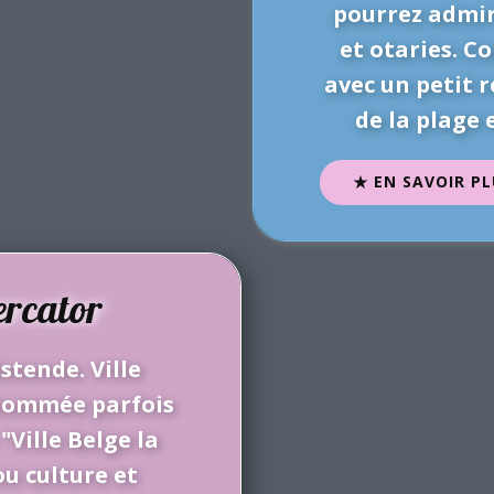
pourrez admir
et otaries. Co
avec un petit r
de la plage 
EN SAVOIR PL
ercator
stende. Ville
rnommée parfois
"Ville Belge la
ou culture et