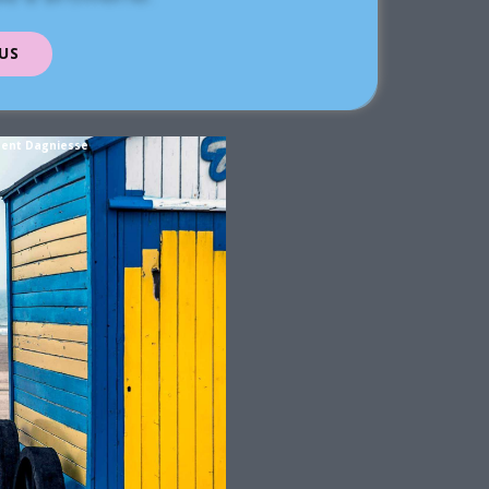
US
cent Dagniesse