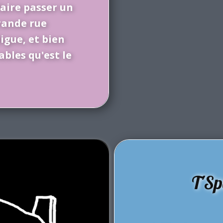
 faire passer un
rande rue
igue, et bien
bles qu'est le
T'Sp