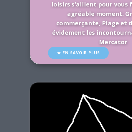
loisirs s'allient pour vous
agréable moment. G
commerçante, Plage et d
évidement les incontourna
Mercator
EN SAVOIR PLUS