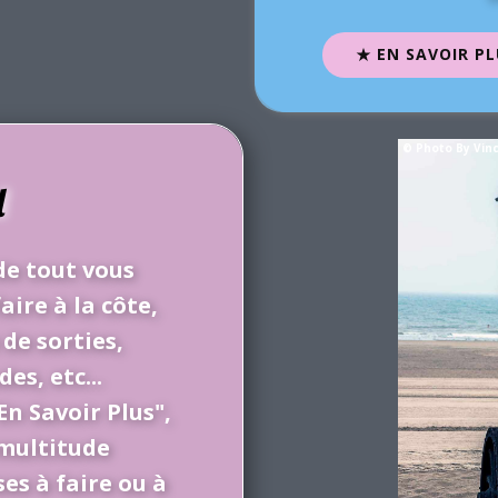
EN SAVOIR PL
© Photo By Vin
l
de tout vous
aire à la côte,
de sorties,
s, etc...
En Savoir Plus",
 multitude
es à faire ou à