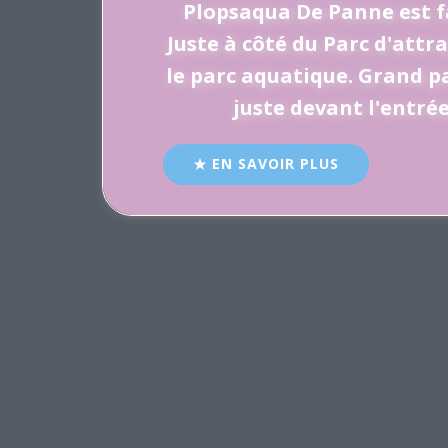
Plopsaqua De Panne est f
Juste à côté du Parc d'attr
le parc aquatique. Grand p
juste devant l'entrée
EN SAVOIR PLUS