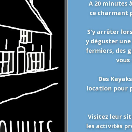
A 20 minutes 
ce charmant p
S'y arrêter lor
y déguster une
fermiers, des 
vous 
Des Kayaks
location pour p
Visitez leur si
les activités 