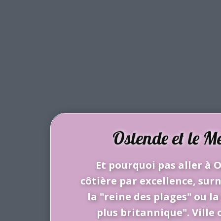
Ostende et le M
Et pourquoi pas aller à O
côtière par excellence, su
la "reine des plages" ou la 
plus britannique". Ville 