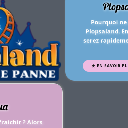
Plops
Pourquoi ne 
Plopsaland. En
serez rapideme
EN SAVOIR PL
ua
raichir ? Alors