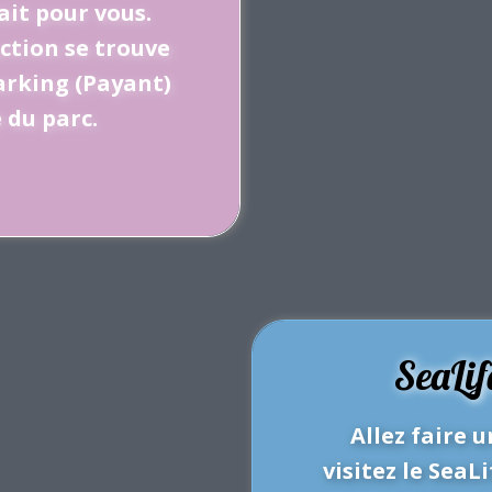
ait pour vous.
action se trouve
arking (Payant)
 du parc.
SeaLi
Allez faire 
visitez le Sea