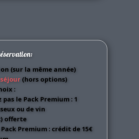
réservation:
tion (sur la même année)
 séjour
(hors options)
hoix :
z pas le Pack Premium : 1
seux ou de vin
) offerte
e Pack Premium : crédit de 15€
ium