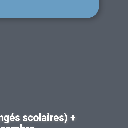
Semaine
5 €
485 €
erver
Réserver
 inclus !
Tous inclus !
 surprise
Pas de surprise
ngés scolaires) +