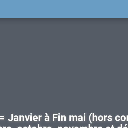
Weekend
5 €
23
185 €
rver
Rés
Réserver
us !
Tous
Tous inclus !
urprise
Pas de
Pas de surprise
iver
ire du
u
= Janvier à Fin mai (hors co