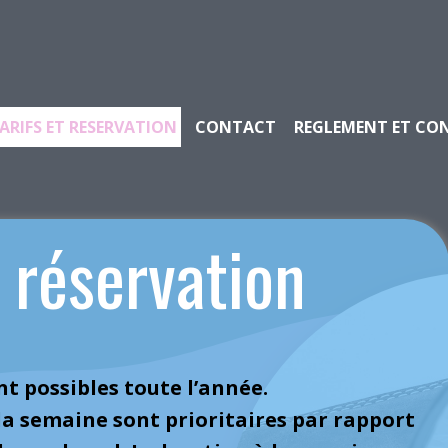
ARIFS ET RESERVATION
CONTACT
REGLEMENT ET CO
& réservation
nt possibles toute l’année.
 la semaine sont prioritaires par rapport