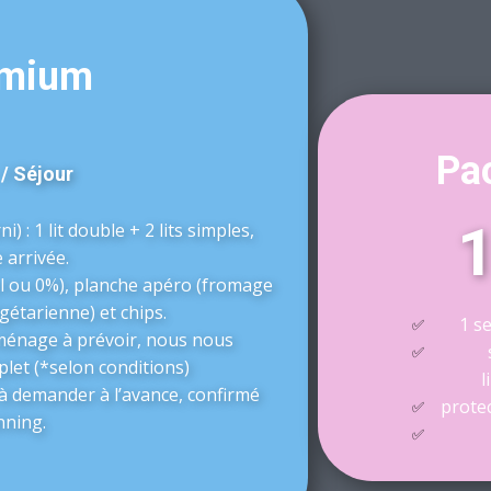
emium
€
Pa
/ Séjour
ni) : 1 lit double + 2 lits simples,
 arrivée.
l ou 0%), planche apéro (fromage
gétarienne) et chips.
1 se
✅
ménage à prévoir, nous nous
✅
et (*selon conditions)
l
: à demander à l’avance, confirmé
protec
✅
nning.
✅