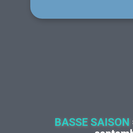
Weekend
38
135 €
Rése
Réserver
Tous incl
Tous inclus !
Pas de s
Pas de surprise
Forfait H
Forfait Hiver
obligato
obligatoire du
15/10 a
15/10 au
15/03
15/03
BASSE SAISON