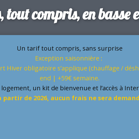
s, tout compris, en basse 
Un tarif tout compris, sans surprise
Exception saisonnière :
rt Hiver obligatoire s’applique (chauffage / dés
end | +59€ semaine.
 logement, un kit de bienvenue et l’accès à Intern
 partir de 2026, aucun frais ne sera deman
Haute 
aison -
Haute Saison -
Long 
ine