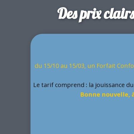
Des prix clair
du 15/10 au 15/03, un Forfait Confo
Le tarif comprend : la jouissance du
Bonne nouvelle, à
Basse S
Basse Saison -
Sema