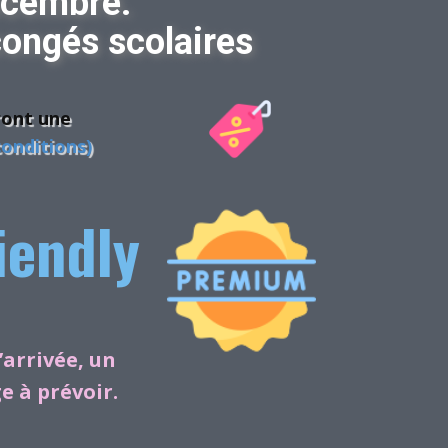
écembre.
ongés scolaires
ront une
conditions)
iendly
’arrivée, un
e à prévoir.