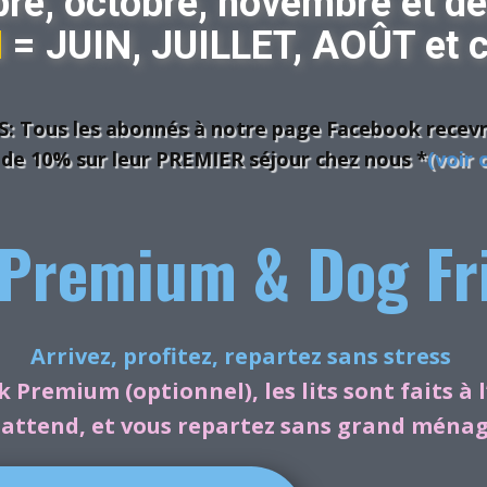
re, octobre, novembre et d
N
= JUIN, JUILLET, AOÛT et c
 Tous les abonnés à notre page Facebook recev
 de 10% sur leur PREMIER séjour chez nous *
(voir 
Premium & Dog Fr
Arrivez, profitez, repartez sans stress
k Premium (optionnel), les lits sont faits à l
attend, et vous repartez sans grand ménag