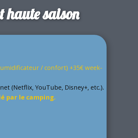
et haute saison
humidificateur / confort)
+35€ week-
et (Netflix, YouTube, Disney+, etc.).
dé par le camping.
Saison -
Haute Saison -
Weekend