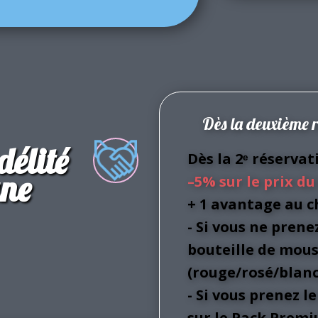
Dès la deuxième 
délité
Dès la 2ᵉ réserva
ane
–5% sur le prix du
+ 1 avantage au c
- Si vous ne prene
bouteille de mous
(rouge/rosé/blanc
- Si vous prenez l
sur le Pack Prem