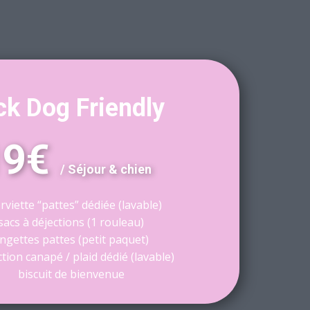
ck Dog Friendly
19€
/ Séjour & chien
rviette “pattes” dédiée (lavable)
sacs à déjections (1 rouleau)
ingettes pattes (petit paquet)
tion canapé / plaid dédié (lavable)
biscuit de bienvenue