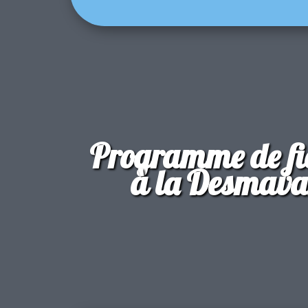
Programme de fi
à la Desmav