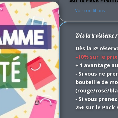
Voir conditions
Dès la troisième 
Dès la 3ᵉ réser
–10% sur le prix
+ 1 avantage au
- Si vous ne pre
bouteille de mo
(rouge/rosé/bla
- Si vous prenez
25€ sur le Pac