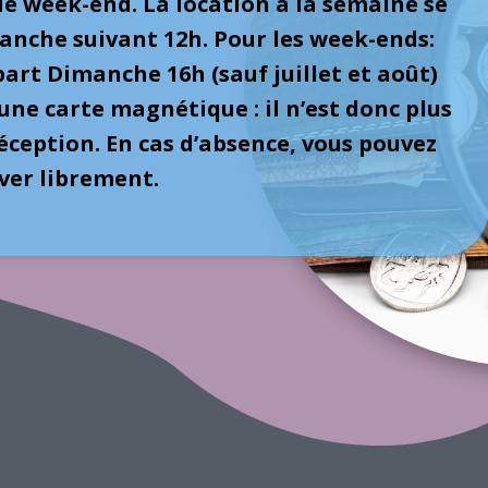
e week-end. La location à la semaine se
anche suivant 12h. Pour les week-ends:
part Dimanche 16h (sauf juillet et août)
 une carte magnétique : il n’est donc plus
réception. En cas d’absence, vous pouvez
ver librement.