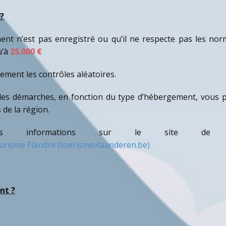
?
ent n’est pas enregistré ou qu’il ne respecte pas les no
u’à
25.000 €
ement les contrôles aléatoires.
s les démarches, en fonction du type d’hébergement, vous
 de la région.
s informations sur le site de l
urisme Flandre (toerismevlaanderen.be)
nt ?