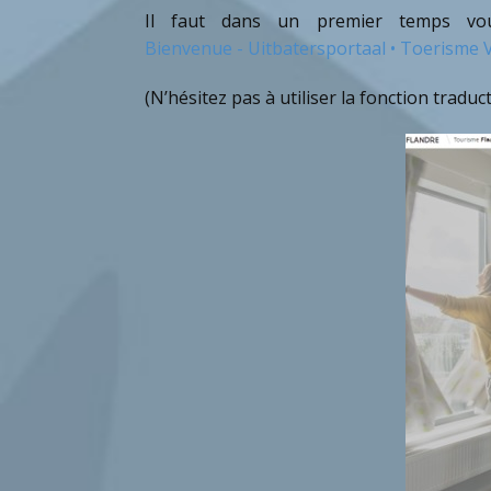
Il faut dans un premier temps vou
Bienvenue - Uitbatersportaal • Toerisme 
(N’hésitez pas à utiliser la fonction trad